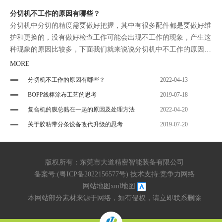
分切机不工作的原因有哪些？
分切机中分切的精度需要做好把握，其中有很多配件都是要做好维
护和更换的，没有做好检查工作可能会出现不工作的现象，产生这
种现象的原因比较多，下面我们就来说说分切机中不工作的原因有
哪些。
MORE
分切机不工作的原因有哪些？
2022-04-13
BOPP线棒涂布工艺的思考
2019-07-18
复合机的膜总黏在一起的原因及处理方法
2022-04-20
关于胶粘带分条设备改代升级的思考
2019-07-20
版权所有：东莞市大道精密智能装备有限公司
备案号:(
粤ICP备2022156577号
) 技术支持:
竞争力网络
网站地图
xml地图
本网站部分素材来源于网络，如有侵权，请立即联系删除