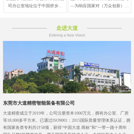
司办公室地址位于中国侨乡江
—为响应国家对（万众创新）新
门，江门 台山市水步镇福安东
材料产业规划要求，在2015年正
路1号，于2013年12月
式注册成立、生产
走进大道
Entering a New Vision
东莞市大道精密智能装备有限公司
大道精密成立于2019年，公司注册资本1000万元，拥有办公室、厂房
等18,000多平方米。已通过ISO9001：2015国际质量管理体系认证，拥
有国家各类专利共计58项，获得“中国大道.商标”和“一带一路十周年 .