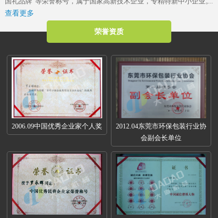
国礼品牌”等荣誉称号，属于国家高新技术企业，专精特新中小企业。
查看更多
2023年4月成立了“东莞市大道精密智能装备有限公司关心下一代工作
委员会”，是东莞市企石镇工商联副会长单位、东莞市企石镇文学艺术
荣誉资质
界联合会副主席单位、东莞市环保包装行业协会副会长单位、东莞市
数控装备行业协会第二届会长单位、广东省包装技术协会常务理事单
位、广东省胶粘剂行业协会理事单位、国家标准《机械安全中安全防
护授权系统的基本要求》起草单位。
2006.09中国优秀企业家个人奖
2012.04东莞市环保包装行业协
会副会长单位