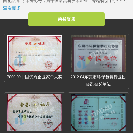
国礼品牌”等荣誉称号，属于国家高新技术企业，专精特新中小企业。
查看更多
2023年4月成立了“东莞市大道精密智能装备有限公司关心下一代工作
委员会”，是东莞市企石镇工商联副会长单位、东莞市企石镇文学艺术
荣誉资质
界联合会副主席单位、东莞市环保包装行业协会副会长单位、东莞市
数控装备行业协会第二届会长单位、广东省包装技术协会常务理事单
位、广东省胶粘剂行业协会理事单位、国家标准《机械安全中安全防
护授权系统的基本要求》起草单位。
2006.09中国优秀企业家个人奖
2012.04东莞市环保包装行业协
会副会长单位