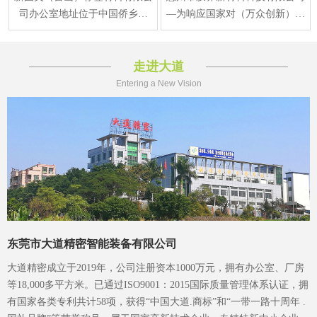
司办公室地址位于中国侨乡江
—为响应国家对（万众创新）新
门，江门 台山市水步镇福安东
材料产业规划要求，在2015年正
路1号，于2013年12月
式注册成立、生产
走进大道
Entering a New Vision
东莞市大道精密智能装备有限公司
大道精密成立于2019年，公司注册资本1000万元，拥有办公室、厂房
等18,000多平方米。已通过ISO9001：2015国际质量管理体系认证，拥
有国家各类专利共计58项，获得“中国大道.商标”和“一带一路十周年 .