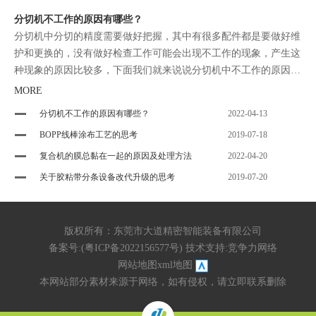
分切机不工作的原因有哪些？
分切机中分切的精度需要做好把握，其中有很多配件都是要做好维
护和更换的，没有做好检查工作可能会出现不工作的现象，产生这
种现象的原因比较多，下面我们就来说说分切机中不工作的原因有
哪些。
MORE
分切机不工作的原因有哪些？
2022-04-13
BOPP线棒涂布工艺的思考
2019-07-18
复合机的膜总黏在一起的原因及处理方法
2022-04-20
关于胶粘带分条设备改代升级的思考
2019-07-20
版权所有：东莞市大道精密智能装备有限公司
备案号:(
粤ICP备2022156577号
) 技术支持:
竞争力网络
网站地图
xml地图
本网站部分素材来源于网络，如有侵权，请立即联系删除