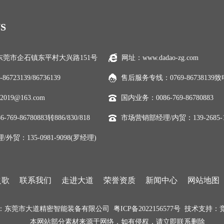
S
莞市企石镇东平村大兴路151号
网址：www.dadao-zg.com
86723139/86736139
售后服务专线：0769-86738139
2019@163.com
国内业务：0086-769-86780883
69-86780883转886/830/818
市场营销部经理/内贸：139-2685-1
贸：135-0981-9098(罗经理)
之歌
联系我们
走进大道
荣誉资质
新闻中心
网站地图
：东莞市大道精密智能装备有限公司
粤ICP备2022156577号
技术支持：
本网站部分素材来源于网络，如有侵权，请立即联系删除