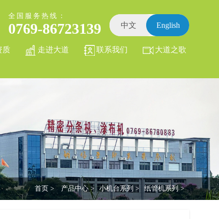
全国服务热线：
0769-86723139
中文
English
资质
走进大道
联系我们
大道之歌
首页 >
产品中心 >
小机台系列 >
纸管机系列 >