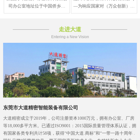
司办公室地址位于中国侨乡江
—为响应国家对（万众创新）新
门，江门 台山市水步镇福安东
材料产业规划要求，在2015年正
路1号，于2013年12月
式注册成立、生产
走进大道
Entering a New Vision
东莞市大道精密智能装备有限公司
大道精密成立于2019年，公司注册资本1000万元，拥有办公室、厂房
等18,000多平方米。已通过ISO9001：2015国际质量管理体系认证，拥
有国家各类专利共计58项，获得“中国大道.商标”和“一带一路十周年 .