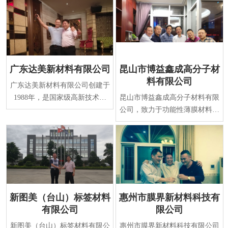
广东达美新材料有限公司
昆山市博益鑫成高分子材
料有限公司
广东达美新材料有限公司创建于
1988年，是国家级高新技术企
昆山市博益鑫成高分子材料有限
业，专业研发、生产表面保护系
公司，致力于功能性薄膜材料及
列新材料。经过二十
涂覆技术的研发与生产，是国家
火炬计划重点高新
新图美（台山）标签材料
惠州市膜界新材料科技有
有限公司
限公司
新图美（台山）标签材料有限公
惠州市膜界新材料科技有限公司