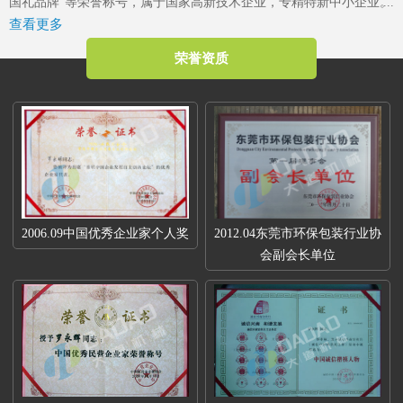
国礼品牌”等荣誉称号，属于国家高新技术企业，专精特新中小企业。
查看更多
2023年4月成立了“东莞市大道精密智能装备有限公司关心下一代工作
委员会”，是东莞市企石镇工商联副会长单位、东莞市企石镇文学艺术
荣誉资质
界联合会副主席单位、东莞市环保包装行业协会副会长单位、东莞市
数控装备行业协会第二届会长单位、广东省包装技术协会常务理事单
位、广东省胶粘剂行业协会理事单位、国家标准《机械安全中安全防
护授权系统的基本要求》起草单位。
2006.09中国优秀企业家个人奖
2012.04东莞市环保包装行业协
会副会长单位