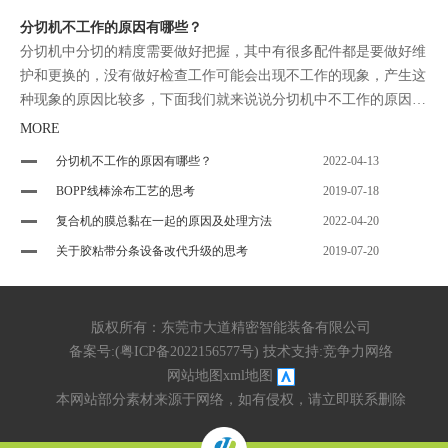
分切机不工作的原因有哪些？
分切机中分切的精度需要做好把握，其中有很多配件都是要做好维
护和更换的，没有做好检查工作可能会出现不工作的现象，产生这
种现象的原因比较多，下面我们就来说说分切机中不工作的原因有
哪些。
MORE
分切机不工作的原因有哪些？
2022-04-13
BOPP线棒涂布工艺的思考
2019-07-18
复合机的膜总黏在一起的原因及处理方法
2022-04-20
关于胶粘带分条设备改代升级的思考
2019-07-20
版权所有：东莞市大道精密智能装备有限公司
备案号:(
粤ICP备2022156577号
) 技术支持:
竞争力网络
网站地图
xml地图
本网站部分素材来源于网络，如有侵权，请立即联系删除