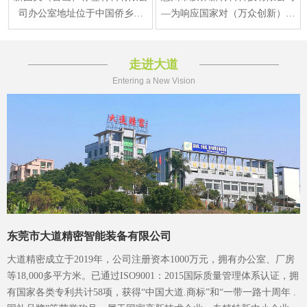
司办公室地址位于中国侨乡江
—为响应国家对（万众创新）新
门，江门 台山市水步镇福安东
材料产业规划要求，在2015年正
路1号，于2013年12月
式注册成立、生产
走进大道
Entering a New Vision
东莞市大道精密智能装备有限公司
大道精密成立于2019年，公司注册资本1000万元，拥有办公室、厂房
等18,000多平方米。已通过ISO9001：2015国际质量管理体系认证，拥
有国家各类专利共计58项，获得“中国大道.商标”和“一带一路十周年 .