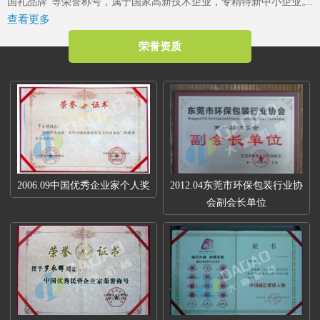
国礼品牌”等荣誉称号，属于国家高新技术企业，专精特新中小企业。
查看更多
2023年4月成立了“东莞市大道精密智能装备有限公司关心下一代工作
委员会”，是东莞市企石镇工商联副会长单位、东莞市企石镇文学艺术
荣誉资质
界联合会副主席单位、东莞市环保包装行业协会副会长单位、东莞市
数控装备行业协会第二届会长单位、广东省包装技术协会常务理事单
位、广东省胶粘剂行业协会理事单位、国家标准《机械安全中安全防
护授权系统的基本要求》起草单位。
2006.09中国优秀企业家个人奖
2012.04东莞市环保包装行业协
会副会长单位