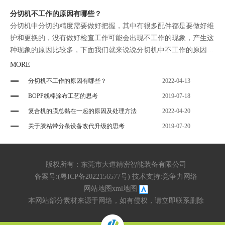
分切机不工作的原因有哪些？
分切机中分切的精度需要做好把握，其中有很多配件都是要做好维
护和更换的，没有做好检查工作可能会出现不工作的现象，产生这
种现象的原因比较多，下面我们就来说说分切机中不工作的原因有
哪些。
MORE
分切机不工作的原因有哪些？
2022-04-13
BOPP线棒涂布工艺的思考
2019-07-18
复合机的膜总黏在一起的原因及处理方法
2022-04-20
关于胶粘带分条设备改代升级的思考
2019-07-20
版权所有：东莞市大道精密智能装备有限公司
备案号:(
粤ICP备2022156577号
) 技术支持:
竞争力网络
网站地图
xml地图
本网站部分素材来源于网络，如有侵权，请立即联系删除