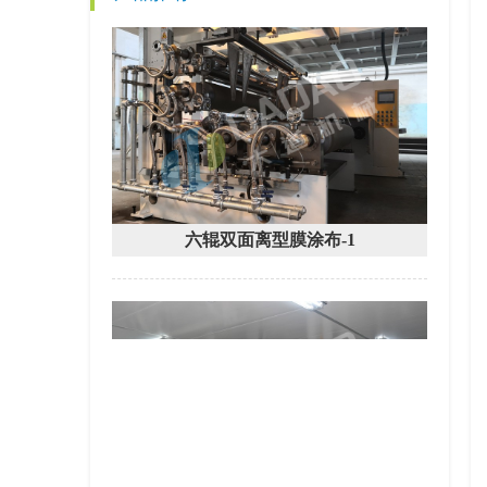
六辊双面离型膜涂布-1