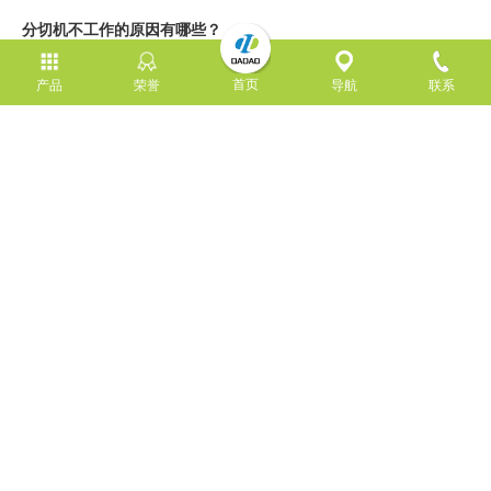
分切机不工作的原因有哪些？
分切机中分切的精度需要做好把握，其中有很多配件都是要做好维
护和更换的，没有做好检查工作可能会出现不工作的现象，产生这
首页
产品
荣誉
导航
联系
种现象的原因比较多，下面我们就来说说分切机中不工作的原因有
哪些。
MORE
分切机不工作的原因有哪些？
2022-04-13
BOPP线棒涂布工艺的思考
2019-07-18
复合机的膜总黏在一起的原因及处理方法
2022-04-20
关于胶粘带分条设备改代升级的思考
2019-07-20
版权所有：东莞市大道精密智能装备有限公司
备案号:(
粤ICP备2022156577号
) 技术支持:
竞争力网络
网站地图
xml地图
本网站部分素材来源于网络，如有侵权，请立即联系删除