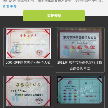
国礼品牌”等荣誉称号，属于国家高新技术企业，专精特新中小企业。
查看更多
2023年4月成立了“东莞市大道精密智能装备有限公司关心下一代工作
委员会”，是东莞市企石镇工商联副会长单位、东莞市企石镇文学艺术
荣誉资质
界联合会副主席单位、东莞市环保包装行业协会副会长单位、东莞市
数控装备行业协会第二届会长单位、广东省包装技术协会常务理事单
位、广东省胶粘剂行业协会理事单位、国家标准《机械安全中安全防
护授权系统的基本要求》起草单位。
2006.09中国优秀企业家个人奖
2012.04东莞市环保包装行业协
会副会长单位