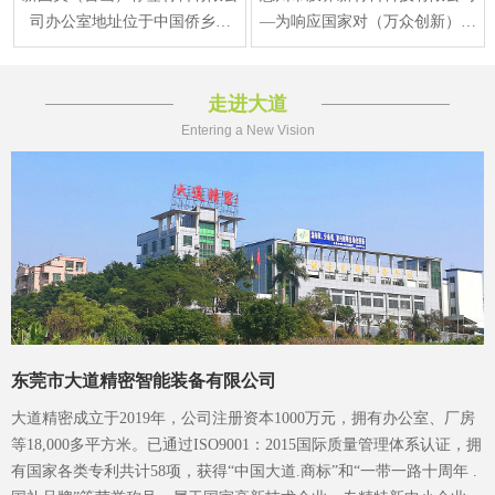
司办公室地址位于中国侨乡江
—为响应国家对（万众创新）新
门，江门 台山市水步镇福安东
材料产业规划要求，在2015年正
路1号，于2013年12月
式注册成立、生产
走进大道
Entering a New Vision
东莞市大道精密智能装备有限公司
大道精密成立于2019年，公司注册资本1000万元，拥有办公室、厂房
等18,000多平方米。已通过ISO9001：2015国际质量管理体系认证，拥
有国家各类专利共计58项，获得“中国大道.商标”和“一带一路十周年 .