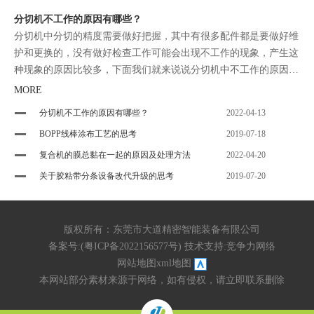
分切机不工作的原因有哪些？
分切机中分切的精度需要做好把握，其中有很多配件都是要做好维
护和更换的，没有做好检查工作可能会出现不工作的现象，产生这
种现象的原因比较多，下面我们就来说说分切机中不工作的原因有
哪些。
MORE
分切机不工作的原因有哪些？
2022-04-13
BOPP线棒涂布工艺的思考
2019-07-18
复合机的膜总黏在一起的原因及处理方法
2022-04-20
关于胶粘带分条设备改代升级的思考
2019-07-20
版权所有：东莞市大道精密智能装备有限公司
备案号:(
粤ICP备2022156577号
) 技术支持:
竞争力网络
网站地图
xml地图
本网站部分素材来源于网络，如有侵权，请立即联系删除