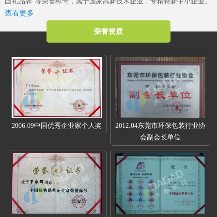
国礼品牌”等荣誉称号，属于国家高新技术企业，专精特新中小企业。
查看更多
2023年4月成立了“东莞市大道精密智能装备有限公司关心下一代工作
委员会”，是东莞市企石镇工商联副会长单位、东莞市企石镇文学艺术
荣誉资质
界联合会副主席单位、东莞市环保包装行业协会副会长单位、东莞市
数控装备行业协会第二届会长单位、广东省包装技术协会常务理事单
位、广东省胶粘剂行业协会理事单位、国家标准《机械安全中安全防
护授权系统的基本要求》起草单位。
2006.09中国优秀企业家个人奖
2012.04东莞市环保包装行业协
会副会长单位