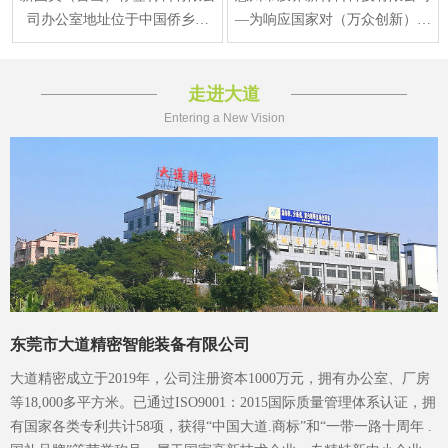
司办公室地址位于中国侨乡江
—为响应国家对（万众创新）新
门，江门 台山市水步镇福安东
材料产业规划要求，在2015年正
路1号，于2013年12月
式注册成立、生产
走进大道
Entering a New Vision
东莞市大道精密智能装备有限公司
大道精密成立于2019年，公司注册资本1000万元，拥有办公室、厂房
等18,000多平方米。已通过ISO9001：2015国际质量管理体系认证，拥
有国家各类专利共计58项，获得“中国大道.商标”和“一带一路十周年 .